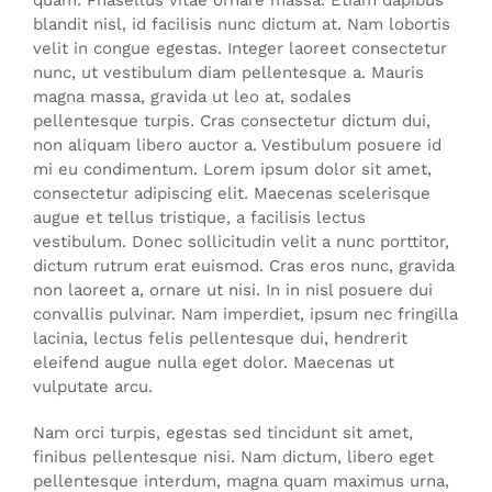
quam. Phasellus vitae ornare massa. Etiam dapibus
blandit nisl, id facilisis nunc dictum at. Nam lobortis
velit in congue egestas. Integer laoreet consectetur
nunc, ut vestibulum diam pellentesque a. Mauris
magna massa, gravida ut leo at, sodales
pellentesque turpis. Cras consectetur dictum dui,
non aliquam libero auctor a. Vestibulum posuere id
mi eu condimentum. Lorem ipsum dolor sit amet,
consectetur adipiscing elit. Maecenas scelerisque
augue et tellus tristique, a facilisis lectus
vestibulum. Donec sollicitudin velit a nunc porttitor,
dictum rutrum erat euismod. Cras eros nunc, gravida
non laoreet a, ornare ut nisi. In in nisl posuere dui
convallis pulvinar. Nam imperdiet, ipsum nec fringilla
lacinia, lectus felis pellentesque dui, hendrerit
eleifend augue nulla eget dolor. Maecenas ut
vulputate arcu.
Nam orci turpis, egestas sed tincidunt sit amet,
finibus pellentesque nisi. Nam dictum, libero eget
pellentesque interdum, magna quam maximus urna,