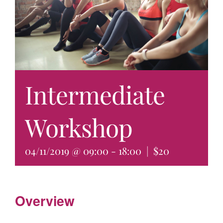
Intermediate
Workshop
04/11/2019 @ 09:00
-
18:00
|
$20
Overview