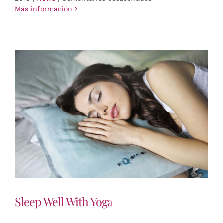
The
Más información
Importance
of
Daily
Exercise
Sleep Well With Yoga