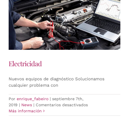
Electricidad
Nuevos equipos de diagnóstico Solucionamos
cualquier problema con
Por
enrique_fabeiro
|
septiembre 7th,
en
2019
|
News
|
Comentarios desactivados
Electricidad
Más información