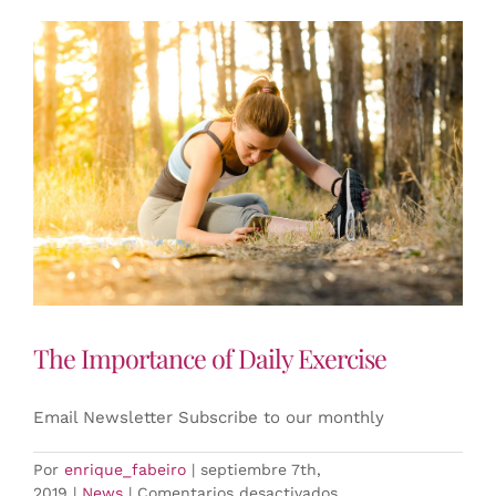
The Importance of Daily Exercise
Email Newsletter Subscribe to our monthly
Por
enrique_fabeiro
|
septiembre 7th,
en
2019
|
News
|
Comentarios desactivados