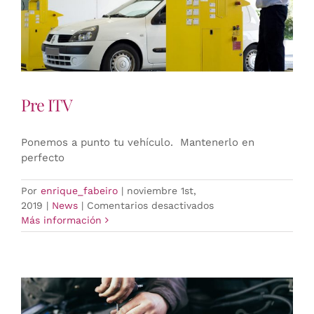
Pre ITV
Ponemos a punto tu vehículo. Mantenerlo en
perfecto
Por
enrique_fabeiro
|
noviembre 1st,
en
2019
|
News
|
Comentarios desactivados
Pre
Más información
ITV