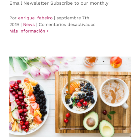
Email Newsletter Subscribe to our monthly
Por
enrique_fabeiro
|
septiembre 7th,
en
2019
|
News
|
Comentarios desactivados
Sleep
Más información
Well
With
Yoga