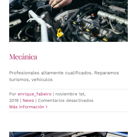
Mecánica
Profesionales altamente cualificados. Reparamos
turismos, vehículos
Por
enrique_fabeiro
|
noviembre 1st,
en
2019
|
News
|
Comentarios desactivados
Mecánica
Más información